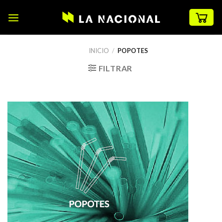
Skip
to
content
INICIO
/
POPOTES
FILTRAR