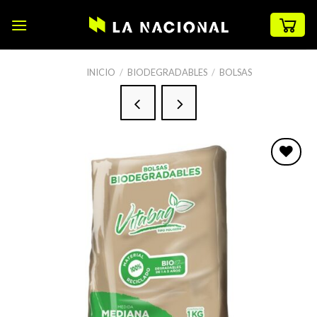
Skip
to
content
INICIO
/
BIODEGRADABLES
/
BOLSAS
Favoritos