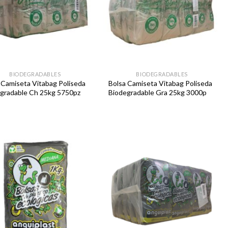
BIODEGRADABLES
BIODEGRADABLES
 Camiseta Vitabag Poliseda
Bolsa Camiseta Vitabag Poliseda
gradable Ch 25kg 5750pz
Biodegradable Gra 25kg 3000p
Favoritos
Favoritos