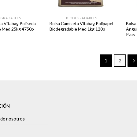
EGRADABLES
BIODEGRADABLES
a Vitabag Poliseda
Bolsa Camiseta Vitabag Polipapel
Bolsa
e Med 25kg 4750p
Biodegradable Med 1kg 120p
Angui
Pzas
1
2
CIÓN
 de nosotros