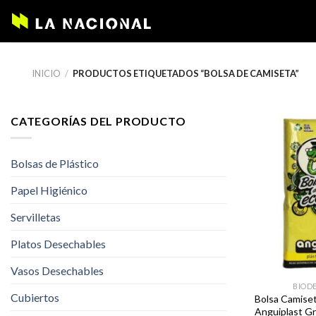
Skip
to
content
INICIO
/
PRODUCTOS ETIQUETADOS “BOLSA DE CAMISETA”
CATEGORÍAS DEL PRODUCTO
Bolsas de Plástico
Papel Higiénico
Servilletas
Platos Desechables
Vasos Desechables
BIOD
Cubiertos
Bolsa Camiset
Anguiplast G