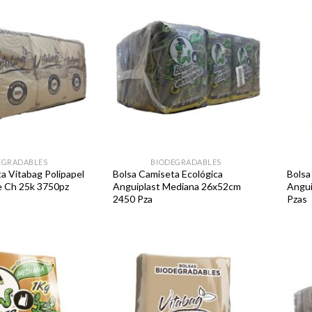
Favoritos
Favoritos
EGRADABLES
BIODEGRADABLES
a Vitabag Polipapel
Bolsa Camiseta Ecológica
Bolsa
e Ch 25k 3750pz
Anguiplast Mediana 26x52cm
Angui
2450 Pza
Pzas
Favoritos
Favoritos