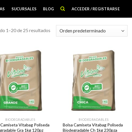
AS
SUCURSALES
BLOG
ACCEDER / REGISTRARSE
o 1–20 de 25 resultados
Favoritos
Favoritos
BIODEGRADABLES
BIODEGRADABLES
 Camiseta Vitabag Poliseda
Bolsa Camiseta Vitabag Poliseda
gradable Gra 1kg 120pz
Biodegradable Ch 1kg 230pza