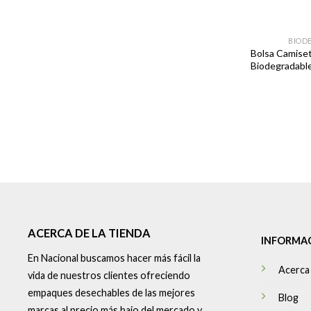
BIOD
Bolsa Camiset
Biodegradabl
ACERCA DE LA TIENDA
INFORMA
En Nacional buscamos hacer más fácil la
Acerca
vida de nuestros clientes ofreciendo
empaques desechables de las mejores
Blog
marcas al precio más bajo del mercado y