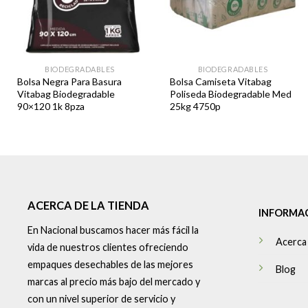
BIODEGRADABLES
BIODEGRADABLES
Bolsa Negra Para Basura
Bolsa Camiseta Vitabag
Vitabag Biodegradable
Poliseda Biodegradable Med
90×120 1k 8pza
25kg 4750p
ACERCA DE LA TIENDA
INFORMA
En Nacional buscamos hacer más fácil la
Acerca
vida de nuestros clientes ofreciendo
empaques desechables de las mejores
Blog
marcas al precio más bajo del mercado y
con un nivel superior de servicio y