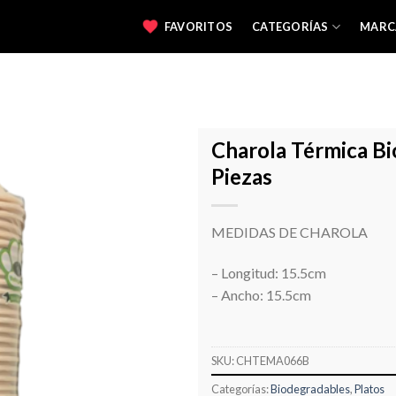
FAVORITOS
CATEGORÍAS
MARC
Charola Térmica B
Piezas
Favoritos
MEDIDAS DE CHAROLA
– Longitud: 15.5cm
– Ancho: 15.5cm
SKU:
CHTEMA066B
Categorías:
Biodegradables
,
Platos