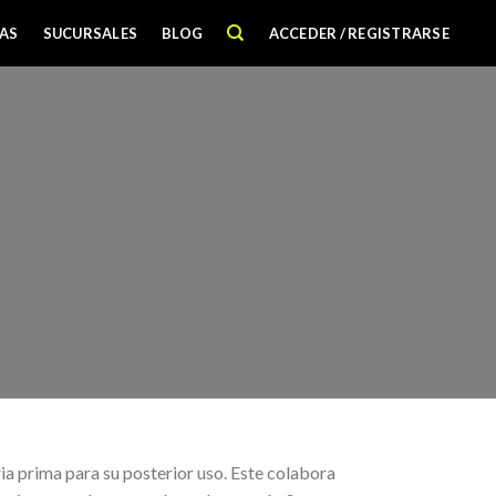
AS
SUCURSALES
BLOG
ACCEDER / REGISTRARSE
ria prima para su posterior uso. Este colabora