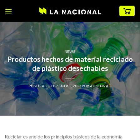
Skip
to
content
NEWS
Productos hechos de material reciclado
de plástico desechables
PUBLICADO EL
7 ENERO, 2022
POR
ADMINNAC
Reciclar es uno de los principios básicos de la economía