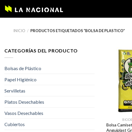
Skip
to
content
INICIO
/
PRODUCTOS ETIQUETADOS “BOLSA DE PLASTICO”
CATEGORÍAS DEL PRODUCTO
Bolsas de Plástico
Papel Higiénico
Servilletas
Platos Desechables
Vasos Desechables
BIOD
Cubiertos
Bolsa Camiset
Anguiplast G