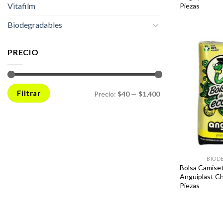
Vitafilm
Piezas
Biodegradables
PRECIO
Precio
Precio
mínimo
máximo
Filtrar
Precio:
$40
—
$1,400
BIOD
Bolsa Camiset
Anguiplast C
Piezas