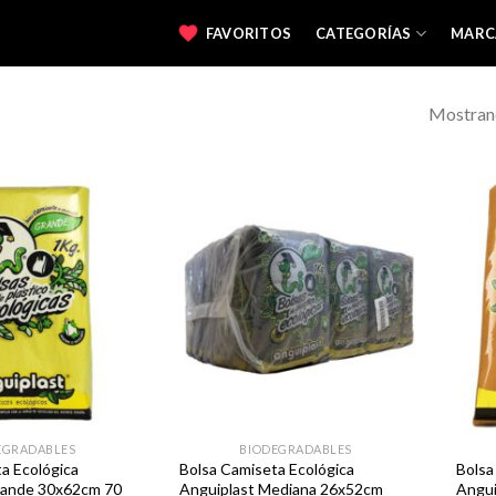
FAVORITOS
CATEGORÍAS
MARC
Mostrand
Favoritos
Favoritos
EGRADABLES
BIODEGRADABLES
a Ecológica
Bolsa Camiseta Ecológica
Bolsa
rande 30x62cm 70
Anguiplast Mediana 26x52cm
Angui