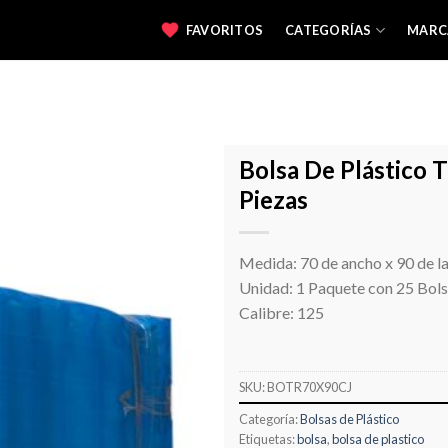
FAVORITOS
CATEGORÍAS
MARC
Bolsa De Plástico 
Piezas
Favoritos
Medida: 70 de ancho x 90 de l
Unidad: 1 Paquete con 25 Bolsa
Calibre: 125
SKU:
BOTR70X90CJ
Categoría:
Bolsas de Plástico
Etiquetas:
bolsa
,
bolsa de plastico